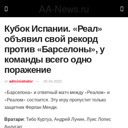
AA-News.ru
Кубок Испании. «Реал»
объявил свой рекорд
против «Барселоны», у
команды всего одно
поражение
от
administrator
05.04.2023
«Барселона» и ответный матч между «Реалом» и
«Реалом» состоится. Эту игру пропустит только
защитник Ферлан Менди.
Вратари
: Тибо Куртуа, Андрей Лунин, Луис Лопес
Андугар;