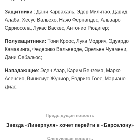
Защитники
: Дани Карвахаль, Эдер Милитао, Давид
Алаба, Хесус Вальехо, Начо Фернандес, Альваро
Одриосола, Лукас Васкес, Антонио Рюдигер;
Полузащитники:
Тони Кроос, Лука Модрич, Эдуардо
Камавинга, Федерико Вальверде, Орельен Чуамени,
Дани Себальос;
Нападающие
: Эден Азар, Карим Бензема, Марко
Асенсио, Винисиус Жуниор, Родриго Гоес, Мариано
Диас.
Предыдущая новость
Звезда «Ливерпуля» хочет перейти в «Барселону»
Следующая новость