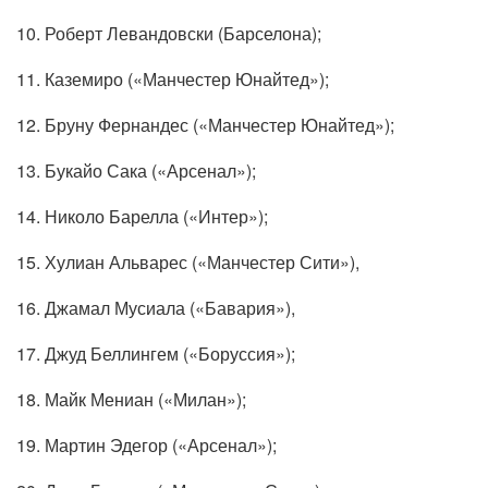
10. Роберт Левандовски (Барселона);
11. Каземиро («Манчестер Юнайтед»);
12. Бруну Фернандес («Манчестер Юнайтед»);
13. Букайо Сака («Арсенал»);
14. Николо Барелла («Интер»);
15. Хулиан Альварес («Манчестер Сити»),
16. Джамал Мусиала («Бавария»),
17. Джуд Беллингем («Боруссия»);
18. Майк Мениан («Милан»);
19. Мартин Эдегор («Арсенал»);