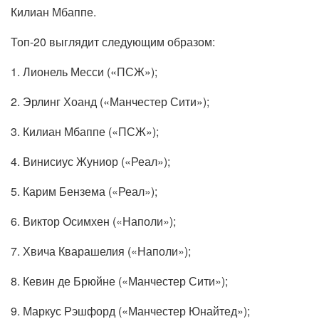
Килиан Мбаппе.
Топ-20 выглядит следующим образом:
1. Лионель Месси («ПСЖ»);
2. Эрлинг Хоанд («Манчестер Сити»);
3. Килиан Мбаппе («ПСЖ»);
4. Винисиус Жуниор («Реал»);
5. Карим Бензема («Реал»);
6. Виктор Осимхен («Наполи»);
7. Хвича Кварашелия («Наполи»);
8. Кевин де Брюйне («Манчестер Сити»);
9. Маркус Рэшфорд («Манчестер Юнайтед»);