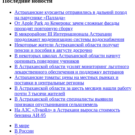
Последние новости
Астраханские курсанты отправились в дальний поход
на паруснике «Паллада»
От Apple Park до Кемерова: зачем сложные фасады
проходят повторную сборку
В микрорайоне III Интернационала Астрахани
продолжают модернизацию системы водоснабжения
Некоторые жители Астраханской области получат
пенсии и пособия в августе досрочно
В некоторых школах Астраханской области начнут
оценивать поведение учеников
В Астраханской области усилят мониторинг льготного
лекарственного обеспечения и поддержку ветеранов
Астраханские томаты: цены на местных рынках и
поставки в центральные регионы
В Астраханской области за шесть месяцев нашли работу
почти 3 тысячи жителей
В Астраханской области специалисты выявили
признаки опустынивания сельхозземель
На АЗС «Лукойл» в Астрахани выросла стоимость
бензина АИ-95
В мире
В России