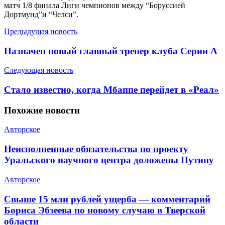
матч 1/8 финала Лиги чемпионов между “Боруссией
Дортмунд”и “Челси”.
Предыдущая новость
Назначен новый главный тренер клуба Серии А
Следующая новость
Стало известно, когда Мбаппе перейдет в «Реал»
Похожие
новости
Авторское
Неисполненные обязательства по проекту
Уральского научного центра доложены Путину
Авторское
Свыше 15 млн рублей ущерба — комментарий
Бориса Эбзеева по новому случаю в Тверской
области