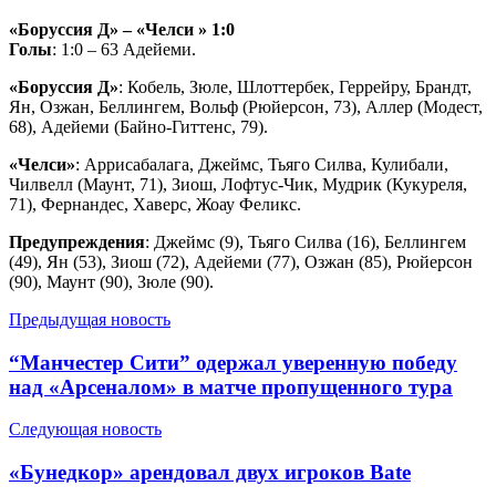
«Боруссия Д» – «Челси » 1:0
Голы
: 1:0 – 63 Адейеми.
«Боруссия Д»
: Кобель, Зюле, Шлоттербек, Геррейру, Брандт,
Ян, Озжан, Беллингем, Вольф (Рюйерсон, 73), Аллер (Модест,
68), Адейеми (Байно-Гиттенс, 79).
«Челси»
: Аррисабалага, Джеймс, Тьяго Силва, Кулибали,
Чилвелл (Маунт, 71), Зиош, Лофтус-Чик, Мудрик (Кукуреля,
71), Фернандес, Хаверс, Жоау Феликс.
Предупреждения
: Джеймс (9), Тьяго Силва (16), Беллингем
(49), Ян (53), Зиош (72), Адейеми (77), Озжан (85), Рюйерсон
(90), Маунт (90), Зюле (90).
Предыдущая новость
“Манчестер Сити” одержал уверенную победу
над «Арсеналом» в матче пропущенного тура
Следующая новость
«Бунедкор» арендовал двух игроков Bate