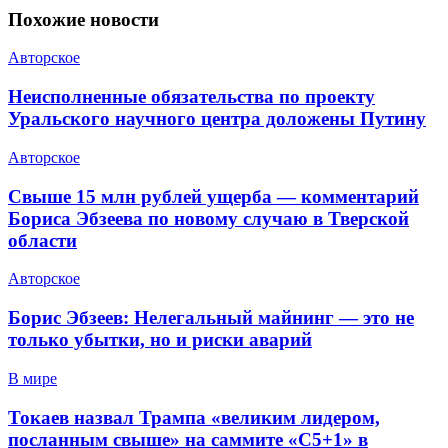
Похожие
новости
Авторское
Неисполненные обязательства по проекту
Уральского научного центра доложены Путину
Авторское
Свыше 15 млн рублей ущерба — комментарий
Бориса Эбзеева по новому случаю в Тверской
области
Авторское
Борис Эбзеев: Нелегальный майнинг — это не
только убытки, но и риски аварий
В мире
Токаев назвал Трампа «великим лидером,
посланным свыше» на саммите «C5+1» в