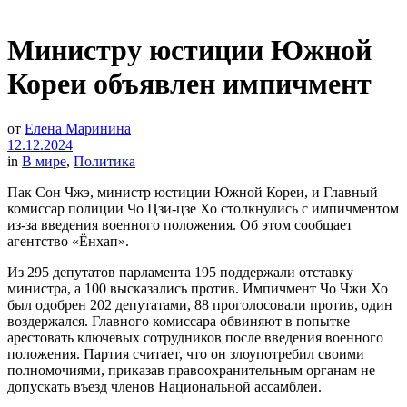
Министру юстиции Южной
Кореи объявлен импичмент
от
Елена Маринина
12.12.2024
in
В мире
,
Политика
Пак Сон Чжэ, министр юстиции Южной Кореи, и Главный
комиссар полиции Чо Цзи-цзе Хо столкнулись с импичментом
из-за введения военного положения. Об этом сообщает
агентство «Ёнхап».
Из 295 депутатов парламента 195 поддержали отставку
министра, а 100 высказались против. Импичмент Чо Чжи Хо
был одобрен 202 депутатами, 88 проголосовали против, один
воздержался. Главного комиссара обвиняют в попытке
арестовать ключевых сотрудников после введения военного
положения. Партия считает, что он злоупотребил своими
полномочиями, приказав правоохранительным органам не
допускать въезд членов Национальной ассамблеи.