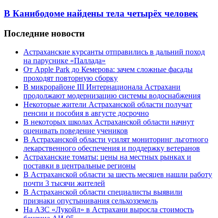
В Канибодоме найдены тела четырёх человек
Последние новости
Астраханские курсанты отправились в дальний поход
на паруснике «Паллада»
От Apple Park до Кемерова: зачем сложные фасады
проходят повторную сборку
В микрорайоне III Интернационала Астрахани
продолжают модернизацию системы водоснабжения
Некоторые жители Астраханской области получат
пенсии и пособия в августе досрочно
В некоторых школах Астраханской области начнут
оценивать поведение учеников
В Астраханской области усилят мониторинг льготного
лекарственного обеспечения и поддержку ветеранов
Астраханские томаты: цены на местных рынках и
поставки в центральные регионы
В Астраханской области за шесть месяцев нашли работу
почти 3 тысячи жителей
В Астраханской области специалисты выявили
признаки опустынивания сельхозземель
На АЗС «Лукойл» в Астрахани выросла стоимость